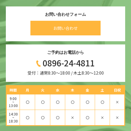
お問い合わせフォーム
お問い合わせ
ご予約はお電話から
0896-24-4811
受付：通常8:30〜18:00 / 木土8:30〜12:00
時間
月
火
水
木
金
土
日祝
9:00
~
〇
〇
〇
〇
〇
〇
×
13:00
14:30
~
〇
〇
〇
×
〇
×
×
18:30