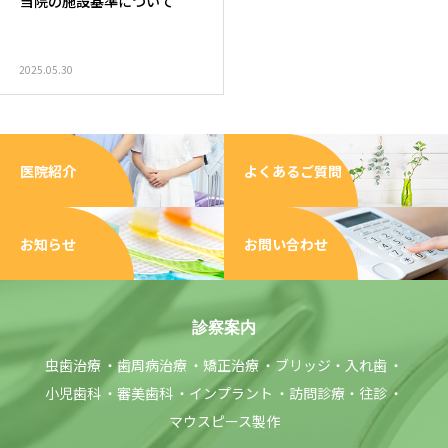
当院の施設基準について
2025.05.30
医院紹介
よくあるご質問
お知らせ
お問い合わせ
診察案内
虫歯治療
歯周病治療
矯正治療
ブリッジ・入れ歯
小児歯科
審美歯科
インプラント
訪問診療・往診
マウスピース製作